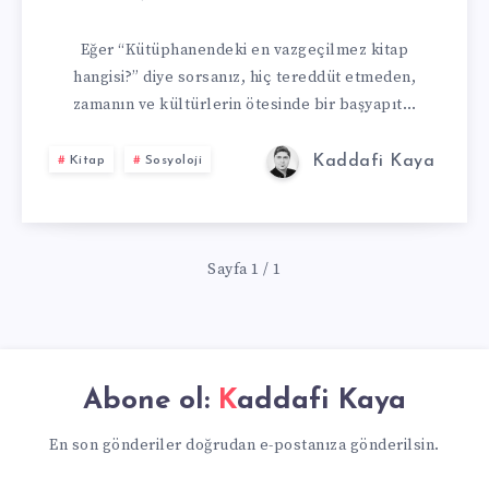
ZIHIN:
Eğer “Kütüphanendeki en vazgeçilmez kitap
hangisi?” diye sorsanız, hiç tereddüt etmeden,
İBN-
zamanın ve kültürlerin ötesinde bir başyapıt…
I
Kaddafi Kaya
Kitap
Sosyoloji
HALDUN
VE
Sayfa 1 / 1
MUKADDIME’NI
SIRLARI”
Abone ol:
Kaddafi Kaya
En son gönderiler doğrudan e-postanıza gönderilsin.