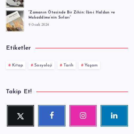
“Zamanın Ötesinde Bir Zihin: İbn-i Haldun ve
Mukaddime’nin Sırları”
9 Ocak 2024
Etiketler
Kitap
Sosyoloji
Tarih
Yaşam
Takip Et!
Twitter
Facebook
Instagram
Linkedin
Beni
Beni
Fotoğraflarımız!
Ziyaret
Takip
Takip
edin!
Et!
Et!