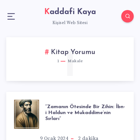
Kaddafi Kaya
Kişisel Web Sitesi
1
Kitap Yorumu
1
Makale
“ZAMANIN
“Zamanın Ötesinde Bir Zihin: İbn-
i Haldun ve Mukaddime’nin
Sırları”
ÖTESINDE
BIR
9 Ocak 2024
2
dakika