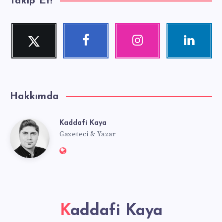
Takip Et!
Twitter
Facebook
Instagram
Linkedin
Beni
Beni
Fotoğraflarımız!
Ziyaret
Takip
Takip
edin!
Et!
Et!
Hakkımda
Kaddafi Kaya
Kaddafi
Gazeteci & Yazar
Website:
Kaya
https://kaddafikaya.com
Kaddafi Kaya