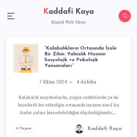
Kaddafi Kaya
Kişisel Web Sitesi
“Kalabalıkların Ortasında İzole
“KALABALIKLAR
Bir Zihin: Yalnızlık Hissinin
Sosyolojik ve Psikolojik
ORTASINDA
Yansımaları”
İZOLE
7 Ekim 2024
4
dakika
BIR
Kalabalık meydanlarda, yoğun caddelerde ya da
hareketli bir etkinliğin ortasında insanın nasıl bu
ZIHIN:
kadar yalnız hissedebildiğini düşündüğümde,…
YALNIZLIK
Kaddafi Kaya
Yaşam