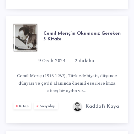
HISSININ
SOSYOLOJIK
VE
CEMIL
Cemil Meriç’in Okumanız Gereken
5 Kitabı
PSIKOLOJIK
MERIÇ’IN
YANSIMALARI”
OKUMANIZ
9 Ocak 2024
2
dakika
GEREKEN
Cemil Meriç (1916-1987), Türk edebiyatı, düşünce
dünyası ve çeviri alanında önemli eserlere imza
5
atmış bir aydın ve…
KITABI
Kaddafi Kaya
Kitap
Sosyoloji