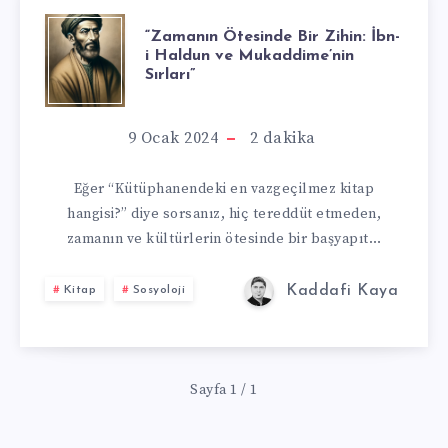
“ZAMANIN
“Zamanın Ötesinde Bir Zihin: İbn-
i Haldun ve Mukaddime’nin
Sırları”
ÖTESINDE
BIR
9 Ocak 2024
2
dakika
ZIHIN:
Eğer “Kütüphanendeki en vazgeçilmez kitap
hangisi?” diye sorsanız, hiç tereddüt etmeden,
İBN-
zamanın ve kültürlerin ötesinde bir başyapıt…
I
Kaddafi Kaya
Kitap
Sosyoloji
HALDUN
VE
Sayfa 1 / 1
MUKADDIME’NI